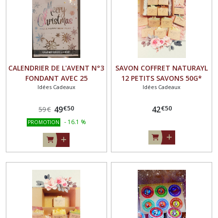
CALENDRIER DE L'AVENT N°3
SAVON COFFRET NATURAYL
FONDANT AVEC 25
12 PETITS SAVONS 50G*
Idées Cadeaux
Idées Cadeaux
SENTEURS SPECIALES NOEL
€
50
€
50
49
42
59
€
-
16.1
%
PROMOTION