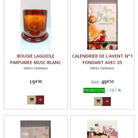
résultats
BOUGIE LAGUIOLE
CALENDRIER DE L'AVENT N°1
PARFUMEE MUSC BLANC
FONDANT AVEC 25
Idées Cadeaux
Idées Cadeaux
AVEC SA CLOCHE 145G - *
SENTEURS SPECIALES NOEL
€
90
€
50
19
49
59
€
-
16.1
%
PROMOTION