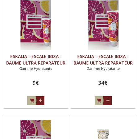
Gommages
(8)
Savons
,
Gel
Douche
,
ESKALIA - ESCALE IBIZA -
ESKALIA - ESCALE IBIZA -
Déodorants
BAUME ULTRA REPARATEUR
BAUME ULTRA REPARATEUR
(37)
Gamme Hydratante
Gamme Hydratante
VISAGE ET CORPS COCO -
VISAGE ET CORPS 250ML
ALOES - ROSE DE DAMAS
COCO - ALOES - ROSE DE
100ML
9
€
DAMAS 250ML
34
€
Bronzage
(2)
Afficher
les
résultats