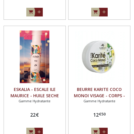
ESKALIA - ESCALE ILE
BEURRE KARITE COCO
MAURICE - HUILE SECHE
MONOI VISAGE - CORPS -
Gamme Hydratante
Gamme Hydratante
CORPS - VISAGE - CHEVEUX -
CHEVEUX 135G
NOIX COCO - JASMIN -
€
50
VANILLE 100ML
22
€
12