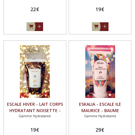
CITRON - POMME - VANILLE
22
€
19
€
ESCALE HIVER - LAIT CORPS
ESKALIA - ESCALE ILE
HYDRATANT NOISETTE -
MAURICE - BAUME
Gamme Hydratante
Gamme Hydratante
VANILLE - CANNELLE 150 ML
REPARATEUR - NOIX COCO -
JASMIN - VANILLE 250ML
19
€
29
€