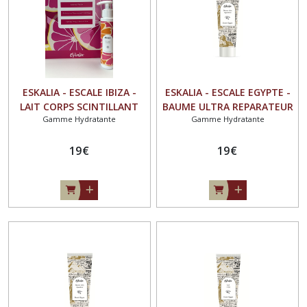
ESKALIA - ESCALE IBIZA -
ESKALIA - ESCALE EGYPTE -
LAIT CORPS SCINTILLANT
BAUME ULTRA REPARATEUR
Gamme Hydratante
Gamme Hydratante
HYDRATANT COCO - ALOES -
VISAGE ET CORPS 100ML
ROSE DE DAMAS 100ML
KARITE - ARGAN - COCO
19
€
100ML
19
€