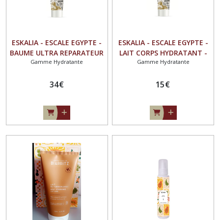
ESKALIA - ESCALE EGYPTE -
ESKALIA - ESCALE EGYPTE -
BAUME ULTRA REPARATEUR
LAIT CORPS HYDRATANT -
Gamme Hydratante
Gamme Hydratante
VISAGE ET COPRS 250ML
ACACIA - JOJOBA-
KARITE - ARGAN - COCO
TOURNESOL - COCO 100ML
250ML
34
€
15
€