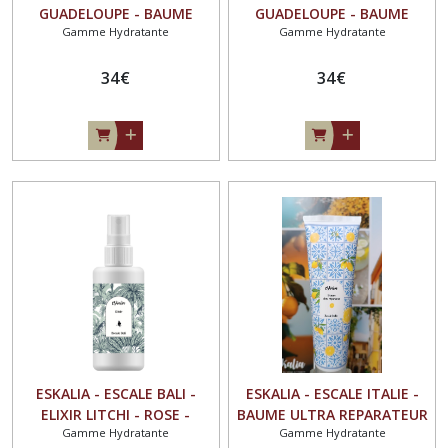
GUADELOUPE - BAUME
GUADELOUPE - BAUME
Gamme Hydratante
Gamme Hydratante
ULTRA REPARATEUR VISAGE
ULTRA REPARATEUR VISAGE
ET COPRS 250ML COCO -
ET COPRS 250ML COCO -
TIARE - YLANG - VANILLE
34
€
TIARE - YLANG - VANILLE*
34
€
ESKALIA - ESCALE BALI -
ESKALIA - ESCALE ITALIE -
ELIXIR LITCHI - ROSE -
BAUME ULTRA REPARATEUR
Gamme Hydratante
Gamme Hydratante
FRAMBOISE - VANILLE 100ML
VISAGE ET CORPS 100ML