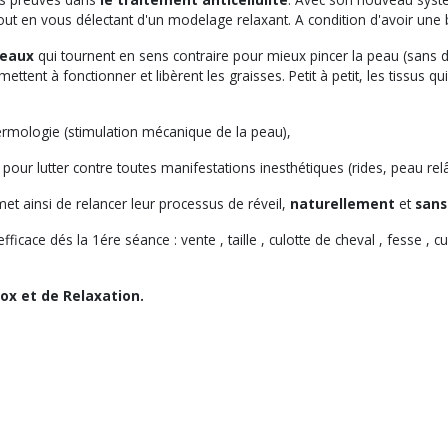
 tout en vous délectant d'un modelage relaxant. A condition d'avoir une
leaux
qui tournent en sens contraire pour mieux pincer la peau (sans do
ent à fonctionner et libèrent les graisses. Petit à petit, les tissus qui
ermologie (stimulation mécanique de la peau),
pour lutter contre toutes manifestations inesthétiques (rides, peau re
met ainsi de relancer leur processus de réveil,
naturellement
et
sans
ficace dés la 1ére séance : vente , taille , culotte de cheval , fesse , cui
ox et de Relaxation.