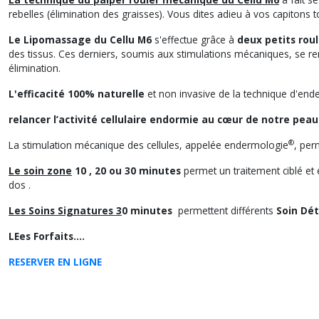
rebelles (élimination des graisses). Vous dites adieu à vos capitons
Le Lipomassage du Cellu M6
s'effectue grâce à
deux petits rou
des tissus. Ces derniers, soumis aux stimulations mécaniques, se remett
élimination.
L'efficacité 100% naturelle
et non invasive de la technique d'end
relancer l’activité cellulaire endormie au cœur de notre peau
®
La stimulation mécanique des cellules, appelée endermologie
, per
Le soin zone
10 , 20 ou 30 minutes
permet un traitement ciblé et ef
dos .
Les Soins Signatures 3
0 minutes
permettent différents
Soin Dét
LEes Forfaits....
RESERVER EN LIGNE