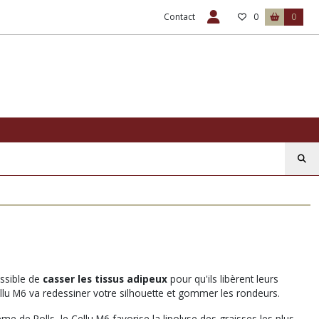
Contact
0
0
ossible de
casser les tissus adipeux
pour qu'ils libèrent leurs
 Cellu M6 va redessiner votre silhouette et gommer les rondeurs.
e de Rolls, le Cellu M6 favorise la lipolyse des graisses les plus