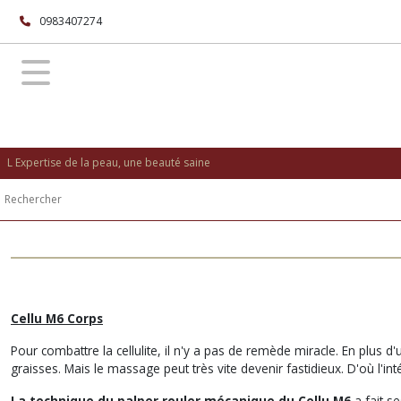
0983407274
L Expertise de la peau, une beauté saine
Cellu M6 Corps
Pour combattre la cellulite, il n'y a pas de remède miracle. En plus d'
graisses. Mais le massage peut très vite devenir fastidieux. D'où l'in
La technique du palper rouler mécanique du Cellu M6
a fait s