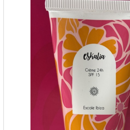
Gamme
Anti
âge
(6)
Gamme
Purifiante
(10)
Gommages
(7)
Masques
(21)
Huiles
(4)