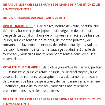
NE PAS UTILISER CHEZ LES ENFANTS DE MOINS DE 7 ANS ET CHEZ LES
FEMMES ENCEINTES .
NE PAS APPLIQUER SUR UNE PLAIE OUVERTE
HIVER TRANQUILLE
: Huile d'olive, beurre de karité, parfum ,cire
d'Abeille , huile vierge de jojoba ,huile végétale de ricin ,huile
vierge de calophyllum ,huile de pin sylvestre, macérat de baie de
laurier, huile essentielle de cajeput, de menthe poivrée , de
romarin , de lavandin ,de niaouli, de cédre, d'eucalyptus radiata
,de sapin baumier ,de camphre sauvage , viatmine E , huile de
tournesol , molécules naturellement présentes dans les huiles
essentielles .
VITALITE MUSCULAIRE
:Huile d'olive ,cire d'Abeille , arnica, parfum
100% naturelle ,huile végétale de ricin , huile d'hélichryse , huile
essentielle de romarin, eucalyptus radia , de camphre, de sapin
de baumier,vde baie de genévrier , de mandarine verte, vitamine
E naturelle , huile de tournesol , molécules naturellement
présentes dans les huiles essentielles .
NE PAS UTILISER CHEZ LES ENFANTS DE MOINS DE 7 ANS ET CHEZ LES
FEMMES ENCEINTES .