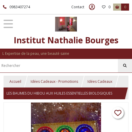
0983407274
Contact
0
0
Institut Nathalie Bourges
L Expertise de la peau, une beauté saine
Accueil
Idées Cadeaux - Promotions
Idées Cadeaux
LES BAUMES DU HIBOU AUX HUILES ESSENTIELLES BIOLOGIQUES
ACTIVES - COFFRET DECOUVERTE DE 6 BAUMES SOIGNANTS 6*7ML