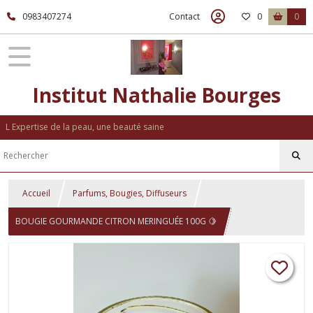
0983407274
Contact
0
0
Institut Nathalie Bourges
L Expertise de la peau, une beauté saine
Accueil
Parfums, Bougies, Diffuseurs
BOUGIE GOURMANDE CITRON MERINGUÉE 100G 🍋